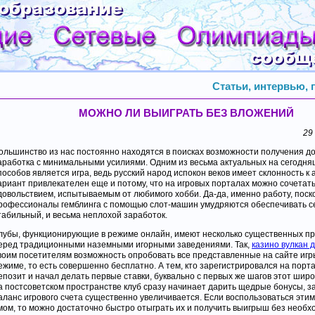
Статьи, интервью,
МОЖНО ЛИ ВЫИГРАТЬ БЕЗ ВЛОЖЕНИЙ
29
ольшинство из нас постоянно находятся в поисках возможности получения д
аработка с минимальными усилиями. Одним из весьма актуальных на сегодня
пособов является игра, ведь русский народ испокон веков имеет склонность к а
ариант привлекателен еще и потому, что на игровых порталах можно сочетать
довольствием, испытываемым от любимого хобби. Да-да, именно работу, поск
рофессионалы гемблинга с помощью слот-машин умудряются обеспечивать с
табильный, и весьма неплохой заработок.
лубы, функционирующие в режиме онлайн, имеют несколько существенных п
еред традиционными наземными игорными заведениями. Так,
казино вулкан 
воим посетителям возможность опробовать все представленные на сайте игр
ежиме, то есть совершенно бесплатно. А тем, кто зарегистрировался на порта
епозит и начал делать первые ставки, буквально с первых же шагов этот шир
а постсоветском пространстве клуб сразу начинает дарить щедрые бонусы, за
аланс игрового счета существенно увеличивается. Если воспользоваться эти
мом, то можно достаточно быстро отыграть их и получить выигрыш без необх