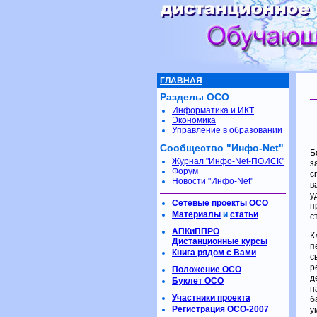
ГЛАВНАЯ
Разделы ОСО
Информатика и ИКТ
Экономика
Управление в образовании
Сообщество "Инфо-Net"
Б
Журнал "Инфо-Net-ПОИСК"
з
Форум
с
Новости "Инфо-Net"
в
у
Сетевые проекты ОСО
п
Материалы
и
статьи
с
АПКиППРО
К
Дистанционные курсы
п
Книга рядом с Вами
с
р
Положение ОСО
д
Буклет ОСО
н
Участники проекта
б
Регистрация ОСО-2007
у