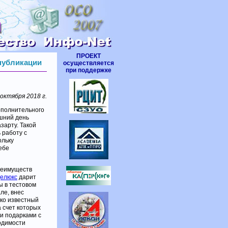
ПРОЕКТ
 публикации
осуществляется
при поддержке
 октября 2018 г.
ополнительного
шний день
зарту. Такой
 работу с
ольку
ебе
реимуществ
делюкс
дарит
ы в тестовом
ле, внес
око известный
 счет которых
ми подарками с
одимости