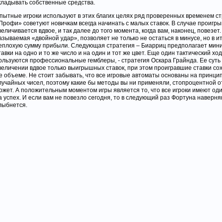
кладывать собственные средства.
пытные игроки используют в этих благих целях ряд проверенных временем ст
Профи» советуют новичкам всегда начинать с малых ставок. В случае проигр
величивается вдвое, и так далее до того момента, когда вам, наконец, повезет.
азываемая «двойной удар», позволяет не только не остаться в минусе, но в и
еплохую сумму прибыли. Следующая стратегия – Биарриц предполагает ми
тавки на одно и то же число и на один и тот же цвет. Еще один тактический хо
ользуются профессиональные гемблеры, - стратегия Оскара Грайнда. Ее суть
величении вдвое только выигрышных ставок, при этом проигравшие ставки со
е объеме. Не стоит забывать, что все игровые автоматы основаны на принц
лучайных чисел, поэтому какие бы методы вы ни применяли, стопроцентной о
ожет. А положительным моментом игры является то, что все игроки имеют о
а успех. И если вам не повезло сегодня, то в следующий раз Фортуна наверня
лыбнется.