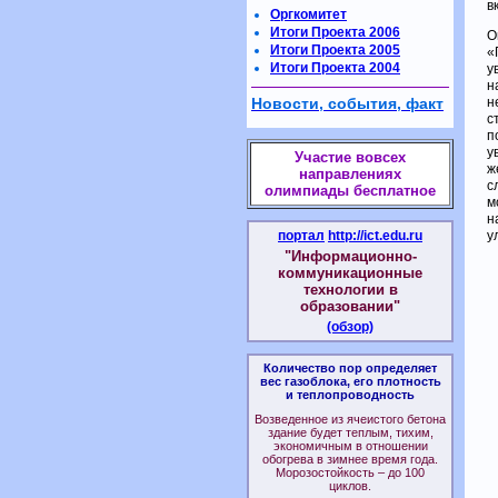
в
Оргкомитет
Итоги Проекта 2006
О
Итоги Проекта 2005
«
Итоги Проекта 2004
у
н
Новости, события, факт
н
с
п
у
Участие вовсех
ж
направлениях
с
олимпиады бесплатное
м
н
портал
http://ict.edu.ru
у
"Информационно-
коммуникационные
технологии в
образовании"
(обзор)
Количество пор определяет
вес газоблока, его плотность
и теплопроводность
Возведенное из ячеистого бетона
здание будет теплым, тихим,
экономичным в отношении
обогрева в зимнее время года.
Морозостойкость – до 100
циклов.