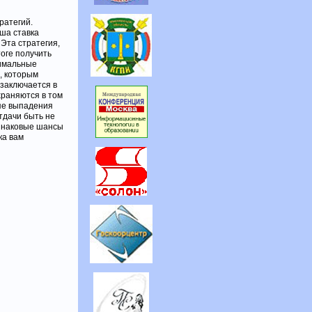
ратегий.
ыша ставка
 Эта стратегия,
тоге получить
нимальные
д, которым
 заключается в
храняются в том
ипе выпадения
тдачи быть не
динаковые шансы
ка вам