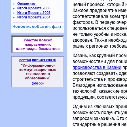
Оргкомитет
целый процесс, который 
Итоги Проекта 2006
Каждое предприятие имее
Итоги Проекта 2005
соответствовала всем т
Итоги Проекта 2004
факторов. В первую очере
Новости, события, факт
использоваться спецодеж
не только удобны в носке
здоровья. Также необход
Участие вовсех
направлениях
разных регионах требова
олимпиады бесплатное
Казань, как крупный про
портал
http://ict.edu.ru
возможностями для поши
"Информационно-
производства в Казани
пр
коммуникационные
позволяют создавать оде
технологии в
образовании"
строительства и произво
(обзор)
Благодаря использовани
технологий, казанские п
продукции, соответствую
Одним из ключевых преи
возможность получить ун
запросам заказчика. Это 
стандартные решения не 