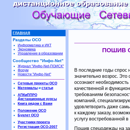
ГЛАВНАЯ
Разделы ОСО
Информатика и ИКТ
ПОШИВ 
Экономика
Управление в образовании
Сообщество "Инфо-Net"
Журнал "Инфо-Net-ПОИСК"
В последние годы спрос 
Форум
Новости "Инфо-Net"
значительно возрос. Это 
осознают необходимость
Сетевые проекты ОСО
качественной и функцион
Материалы
и
статьи
требованиям безопасност
АПКиППРО
Дистанционные курсы
компаний, специализиру
Книга рядом с Вами
удовлетворить даже сам
Положение ОСО
к каждому заказу, возмо
Буклет ОСО
услугу востребованной в
Участники проекта
Регистрация ОСО-2007
Пошив спецодежды на зак