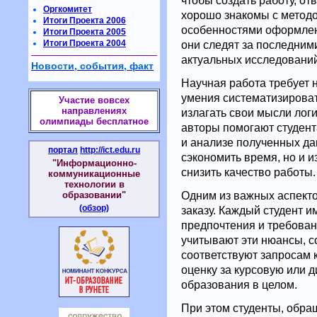
чтобы создать работу, о
Оргкомитет
хорошо знакомы с методо
Итоги Проекта 2006
особенностями оформлени
Итоги Проекта 2005
Итоги Проекта 2004
они следят за последним
актуальных исследовани
Новости, события, факт
Научная работа требует н
умения систематизироват
Участие вовсех
направлениях
излагать свои мысли лог
олимпиады бесплатное
авторы помогают студент
и анализе полученных дан
портал
http://ict.edu.ru
сэкономить время, но и 
"Информационно-
снизить качество работы.
коммуникационные
технологии в
Одним из важных аспекто
образовании"
(обзор)
заказу. Каждый студент и
предпочтения и требован
учитывают эти нюансы, с
соответствуют запросам к
оценку за курсовую или д
образования в целом.
При этом студенты, обра