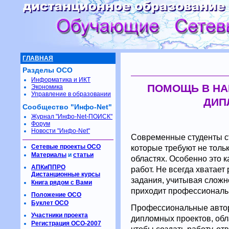
ГЛАВНАЯ
Разделы ОСО
Информатика и ИКТ
ПОМОЩЬ В НА
Экономика
Управление в образовании
ДИП
Сообщество "Инфо-Net"
Журнал "Инфо-Net-ПОИСК"
Форум
Новости "Инфо-Net"
Современные студенты с
Сетевые проекты ОСО
которые требуют не тольк
Материалы
и
статьи
областях. Особенно это 
АПКиППРО
работ. Не всегда хватает
Дистанционные курсы
задания, учитывая сложн
Книга рядом с Вами
приходит профессиональ
Положение ОСО
Буклет ОСО
Профессиональные автор
Участники проекта
дипломных проектов, об
Регистрация ОСО-2007